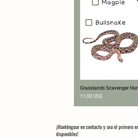
Grasslands Scavenger Hu
Precio
11,00 US$
¡Manténgase en contacto y sea el primero 
disponibles!