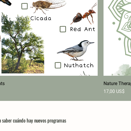
nts
Nature Thera
Precio
17,00 US$
en saber cuándo hay nuevos programas