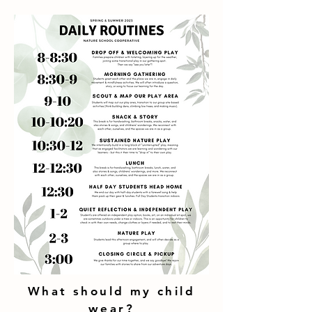
نعرض إعادة جدولة أي فصل تم
إلغاؤه بسبب طقس غير آمن . إذا لم
تتمكن من إجراء الفصل الدراسي
الذي اشتركت فيه في البداية ، لأي
سبب من الأسباب ، فالرجاء إرسال
بريد إلكتروني إلينا لمعرفة ما إذا كان
يمكنك إعادة الجدولة لموعد آخر
(المساحة غير مضمونة).
What should my child
wear?